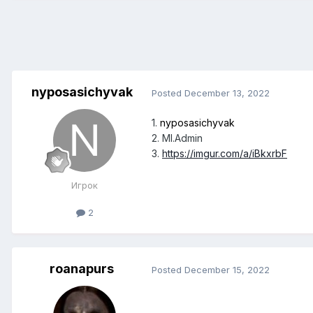
nyposasichyvak
Posted
December 13, 2022
1.
nyposasichyvak
2. Ml.Admin
3.
https://imgur.com/a/iBkxrbF
Игрок
2
roanapurs
Posted
December 15, 2022