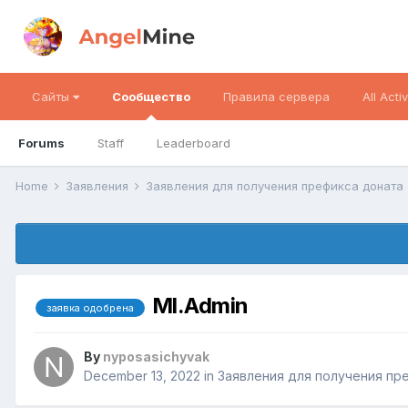
Сайты
Сообщество
Правила сервера
All Activ
Forums
Staff
Leaderboard
Home
Заявления
Заявления для получения префикса доната
Ml.Admin
заявка одобрена
By
nyposasichyvak
December 13, 2022
in
Заявления для получения пр