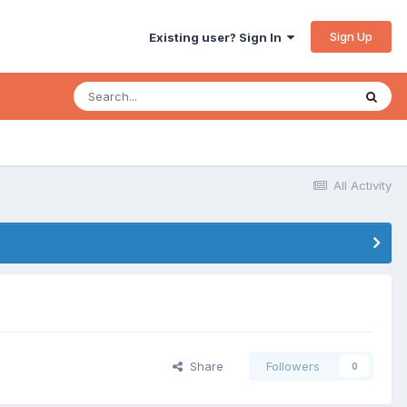
Sign Up
Existing user? Sign In
All Activity
Share
Followers
0