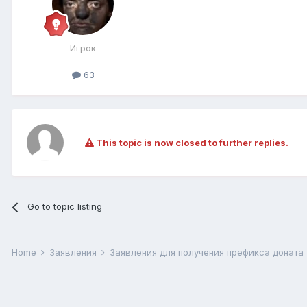
Игрок
63
This topic is now closed to further replies.
Go to topic listing
Home
Заявления
Заявления для получения префикса доната