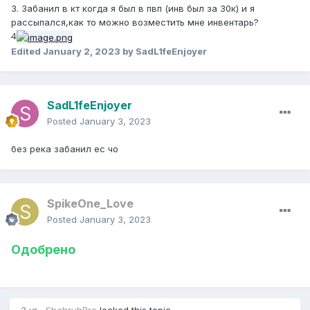
3. Забанил в кт когда я был в пвп (инв был за 30к) и я
рассыпался,как то можно возместить мне инвентарь?
4
Edited
January 2, 2023
by SadL1feEnjoyer
SadL1feEnjoyer
Posted
January 3, 2023
без река забанил ес чо
SpikeOne_Love
Posted
January 3, 2023
Одобрено