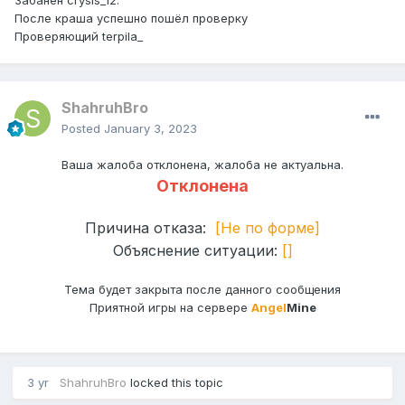
Забанен crysis_12.
После краша успешно пошёл проверку
Проверяющий terpila_
ShahruhBro
Posted
January 3, 2023
Ваша жалоба отклонена, жалоба не актуальна.
Отклонена
Причина отказа:
[Не по форме]
Объяснение ситуации:
[]
Тема будет закрыта после данного сообщения
Приятной игры на сервере
Angel
Mine
3 yr
ShahruhBro
locked this topic