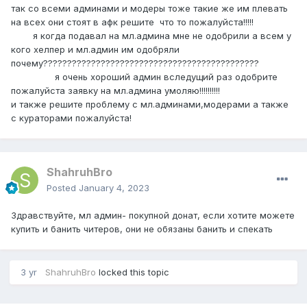
так со всеми админами и модеры тоже такие же им плевать
на всех они стоят в афк решите что то пожалуйста!!!!!
я когда подавал на мл.админа мне не одобрили а всем у
кого хелпер и мл.админ им одобряли
почему?????????????????????????????????????????????
я очень хороший админ вследущий раз одобрите
пожалуйста заявку на мл.админа умоляю!!!!!!!!!!
и также решите проблему с мл.админами,модерами а также
с кураторами пожалуйста!
ShahruhBro
Posted
January 4, 2023
Здравствуйте, мл админ- покупной донат, если хотите можете
купить и банить читеров, они не обязаны банить и спекать
3 yr
ShahruhBro
locked this topic