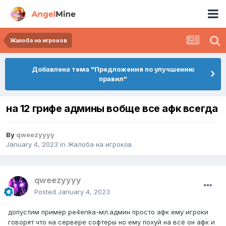
Жалоба на игроков
Добавлена тема "Предложения по улучшению
правил"
на 12 грифе админы вобще все афк всегда
By
qweezyyyy
January 4, 2023
in
Жалоба на игроков
qweezyyyy
Posted
January 4, 2023
допустим пример pe4enka-мл.админ просто афк ему игроки
говорят что на сервере софтеры но ему похуй на всё он афк и