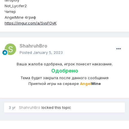
teropoly
Not_Lycifer2
Читер
AngelMine 4гриф
https://imgur.com/a/SvsFOyK
ShahruhBro
Posted
January 5, 2023
Ваша жалоба одобрена, игрок понесет наказание.
Одобрено
Тема будет закрыта после данного сообщения
Приятной игры на сервере
Angel
Mine
3 yr
ShahruhBro
locked this topic