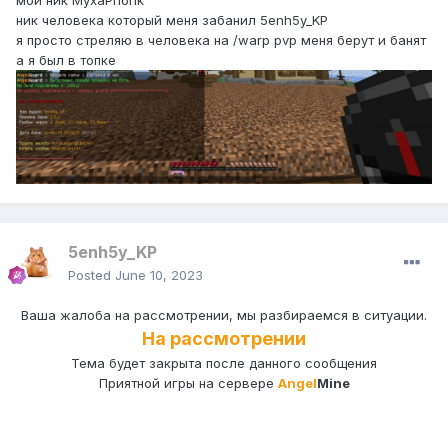
мой ник MyxaPhonk
ник человека который меня забанил 5enh5y_KP
я просто стреляю в человека на /warp pvp меня берут и банят
а я был в топке
5enh5y_KP
Posted
June 10, 2023
Ваша жалоба на рассмотрении, мы разбираемся в ситуации.
На
рассмотрении
Тема будет закрыта после данного сообщения
Приятной игры на сервере
Angel
Mine