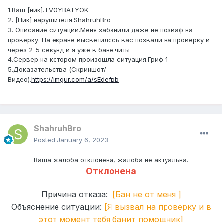
1.Ваш [ник].TVOYBATYOK
2. [Ник] нарушителя.ShahruhBro
3. Описание ситуации.Меня забанили даже не позваф на
проверку. На екране высветилось вас позвали на проверку и
через 2-5 секунд и я уже в бане.читы
4.Сервер на котором произошла ситуация.Гриф 1
5.Доказательства (Скриншот/
Видео).
https://imgur.com/a/sEdefpb
ShahruhBro
Posted
January 6, 2023
Ваша жалоба отклонена, жалоба не актуальна.
Отклонена
Причина отказа:
[Бан не от меня ]
Объяснение ситуации:
[Я вызвал на проверку и в
этот момент тебя банит помощник]