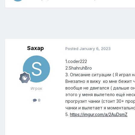
Saxap
Posted
January 6, 2023
1.coder222
2.ShahruhBro
3. Описание ситуации ( Я играл 
Внезапно я вижу ко мне бежит ч
вообще не двигался ( дальше он 
Игрок
этого у меня вылетело ещё нес
8
прогрузит чанки (стоит 30+ про
чанки и вылетает я моментально
5.
https://imgur.com/a/2AuDsmZ