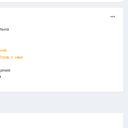
льна.
льна
/лив с нее
щения
e