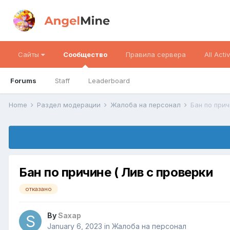
Сайты
Сообщество
Правила сервера
All Activ
Forums
Staff
Leaderboard
Home
Раздел модерации
Жалоба на персонал
Бан по прич
Бан по причине ( Лив с проверки
отказано
By
Saxap
January 6, 2023
in
Жалоба на персонал