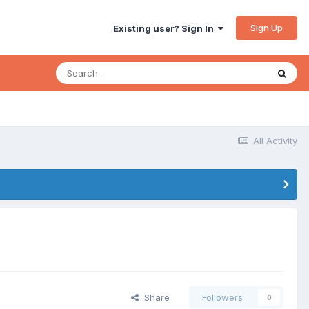
Sign Up
Existing user? Sign In
All Activity
Share
Followers
0