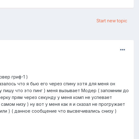
Start new topic
рвер гриф-1 )
азалось что я бью его через спину хотя для меня он
ему пишу что это пинг ) меня вызывает Модер ( запомним до
ерку прям через секунду у меня комп не успевает
самом низу ) ну вот у меня как я и сказал не прогружает
нили ) ( данное сообщение что высвечивались снизу )