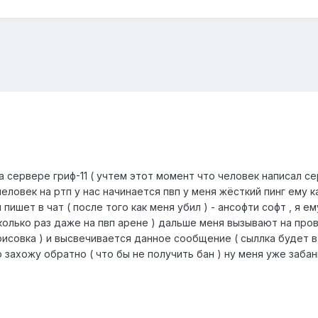
на сервере гриф-11 ( учтем этот момент что человек написал се
еловек на ртп у нас начинается пвп у меня жёсткий пинг ему к
пишет в чат ( после того как меня убил ) - ансофти софт , я 
колько раз даже на пвп арене ) дальше меня вызывают на пров
рисовка ) и высвечивается данное сообщение ( сыллка будет в 
 захожу обратно ( что бы не получить бан ) ну меня уже заба