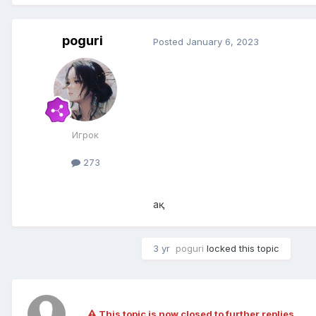
poguri
Posted
January 6, 2023
Игрок
273
ақ
3 yr
poguri
locked this topic
This topic is now closed to further replies.