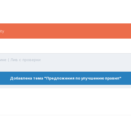
ity
ине ( Лив с проверки
Добавлена тема "Предложения по улучшению правил"