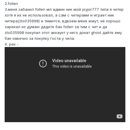
2.follen
3.меня забанил follen мл админ ник мой joyjor777 типа я читер
хотя я их не использовал, а сам с читерами и играет ник
читера(zto035998) и тимится, вдвоем меня жмут, не хорошо
зарекал но думаю дадите бан follen за тим с чит и да
zto035998 покупал этот аккаунт у него донат ghost дайте ему
бан навечно за покупку госта у чела.
4. рек -