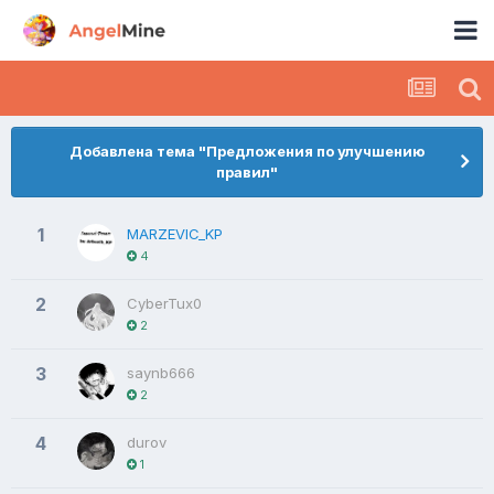
Добавлена тема "Предложения по улучшению
правил"
1
MARZEVIC_KP
4
2
СyberTux0
2
3
saynb666
2
4
durov
1