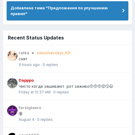
Добавлена тема "Предложения по улучшению
правил"
Recent Status Updates
ratka
»
zolochevskyi_KP
снят
9 hours ago
·
0 replies
Dapppo
Чисто когда зашивают рот заживо🤨🤨🤨😟😙😉
Friday at 12:37 AM
·
0 replies
ferslgteers
🔞
August 4
·
0 replies
saynb666