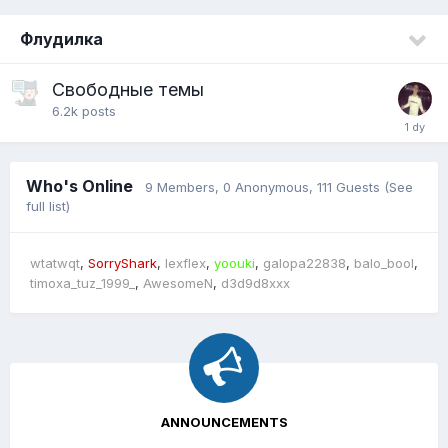
Флудилка
Свободные темы
6.2k
posts
Who's Online
9 Members
, 0 Anonymous, 111 Guests
(See
full list)
wtatwqt
SorryShark
lexflex
yoouki
galopa22838
balo_bool
timoxa_tuz_1999_
AwesomeN
d3d9d8xxx
ANNOUNCEMENTS