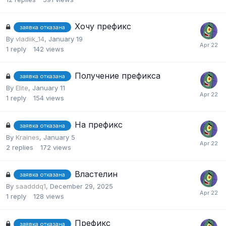
Хочу префикс
заявка отказана
By
vladiik_14
,
January 19
1
reply
142
views
Получение префикса
заявка отказана
By
Elite
,
January 11
1
reply
154
views
На префикс
заявка отказана
By
Kraines
,
January 5
2
replies
172
views
Властелин
заявка отказана
By
saadddq1
,
December 29, 2025
1
reply
128
views
Префикс
заявка отказана