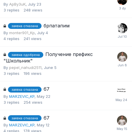
By
ApBy3uK
,
July 23
3
replies
248
views
брпатапим
заявка отказана
By
monter901_Kp
,
July 4
4
replies
241
views
Получение префикс
заявка одобрена
"Школьник"
By
pepel_nahudi2511
,
June 5
3
replies
196
views
67
заявка отказана
By
MARZEVIC_KP
,
May 22
3
replies
254
views
67
заявка отказана
By
MARZEVIC_KP
,
May 12
4
replies
178
views