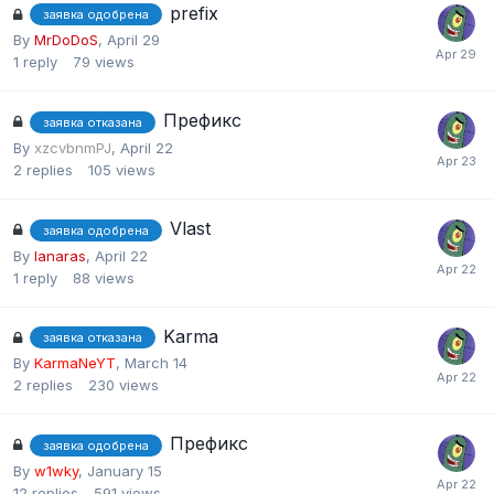
prefix
заявка одобрена
By
MrDoDoS
,
April 29
1
reply
79
views
Префикс
заявка отказана
By
xzcvbnmPJ
,
April 22
2
replies
105
views
Vlast
заявка одобрена
By
lanaras
,
April 22
1
reply
88
views
Karma
заявка отказана
By
KarmaNeYT
,
March 14
2
replies
230
views
Префикс
заявка одобрена
By
w1wky
,
January 15
12
replies
591
views