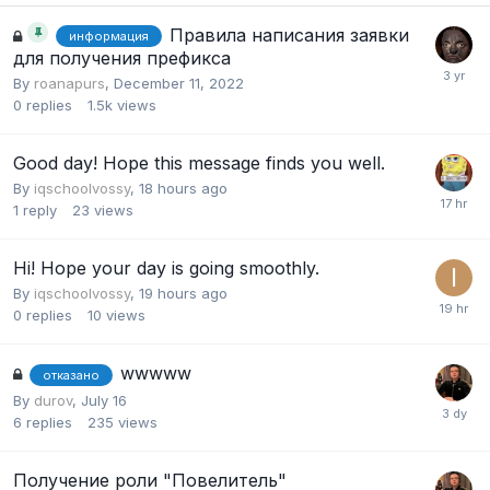
Правила написания заявки
информация
для получения префикса
By
roanapurs
,
December 11, 2022
0
replies
1.5k
views
Good day! Hope this message finds you well.
By
iqschoolvossy
,
18 hours ago
1
reply
23
views
Hi! Hope your day is going smoothly.
By
iqschoolvossy
,
19 hours ago
0
replies
10
views
wwwww
отказано
By
durov
,
July 16
6
replies
235
views
Получение роли "Повелитель"