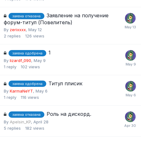
Заявление на получение
заявка отказана
форум-титул (Повелитель)
By
zerixxxx
,
May 12
2
replies
126
views
1
заявка одобрена
By
lizаrdf_090
,
May 9
1
reply
102
views
Титул плисик
заявка одобрена
By
KarmaNeYT
,
May 6
1
reply
116
views
Роль на дискорд.
заявка отказана
By
Apelsin_KP
,
April 28
5
replies
182
views