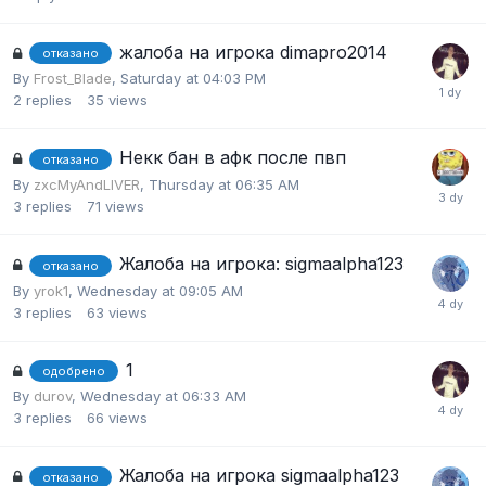
жалоба на игрока dimapro2014
отказано
By
Frost_Blade
,
Saturday at 04:03 PM
2
replies
35
views
Некк бан в афк после пвп
отказано
By
zxcMyAndLIVER
,
Thursday at 06:35 AM
3
replies
71
views
Жалоба на игрока: sigmaalpha123
отказано
By
yrok1
,
Wednesday at 09:05 AM
3
replies
63
views
1
одобрено
By
durov
,
Wednesday at 06:33 AM
3
replies
66
views
Жалоба на игрока sigmaalpha123
отказано