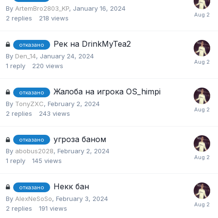
By
ArtemBro2803_KP
,
January 16, 2024
2
replies
218
views
Рек на DrinkMyTea2
отказано
By
Den_14
,
January 24, 2024
1
reply
220
views
Жалоба на игрока OS_himpi
отказано
By
TonyZXC
,
February 2, 2024
2
replies
243
views
угроза баном
отказано
By
abobus2028
,
February 2, 2024
1
reply
145
views
Некк бан
отказано
By
AlexNeSoSo
,
February 3, 2024
2
replies
191
views