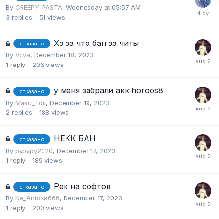
By
CREEPY_PASTA
,
Wednesday at 05:57 AM
3
replies
51
views
Хз за что бан за читы
отказано
By
Vova
,
December 18, 2023
1
reply
206
views
у меня забрали акк horoos8
отказано
By
Макс_Топ
,
December 19, 2023
2
replies
188
views
НЕКК БАН
отказано
By
pypypy2020
,
December 17, 2023
1
reply
189
views
Рек на софтов
отказано
By
Ne_Antoxa666
,
December 17, 2023
1
reply
200
views