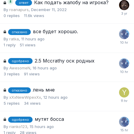
Как подать жалобу на игрока?
ответ
By
roanapurs
,
December 11, 2022
0
replies
11.6k
views
все будет хорошо.
отказано
By
ratka
,
11 hours ago
1
reply
51
views
2.5 Mccrathy оск родных
одобрено
By
AwesomeN
,
16 hours ago
3
replies
91
views
лень мне
отказано
By
xXxNewWipexXx
,
12 hours ago
5
replies
34
views
мутят босса
одобрено
By
rianko123
,
15 hours ago
1
reply
28
views