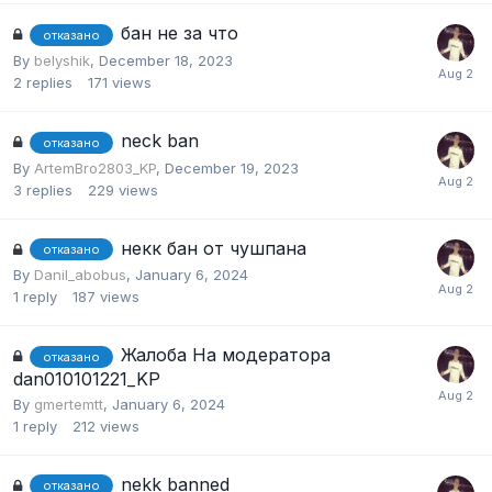
бан не за что
отказано
By
belyshik
,
December 18, 2023
2
replies
171
views
neck ban
отказано
By
ArtemBro2803_KP
,
December 19, 2023
3
replies
229
views
некк бан от чушпана
отказано
By
Danil_abobus
,
January 6, 2024
1
reply
187
views
Жалоба На модератора
отказано
dan010101221_KP
By
gmertemtt
,
January 6, 2024
1
reply
212
views
nekk banned
отказано